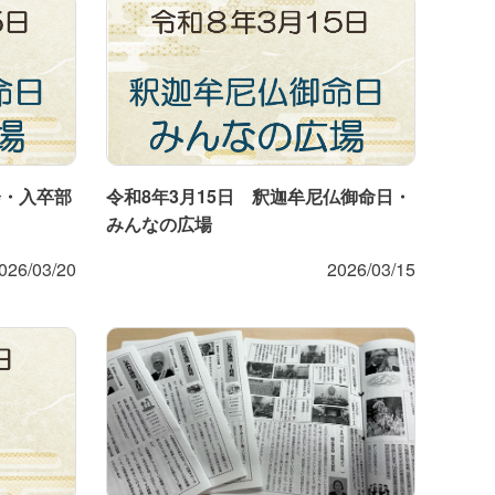
会・入卒部
令和8年3月15日 釈迦牟尼仏御命日・
みんなの広場
026/03/20
2026/03/15