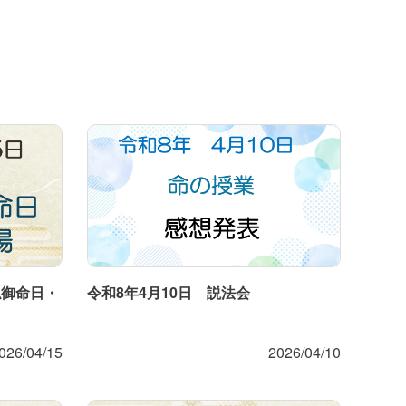
仏御命日・
令和8年4月10日 説法会
026/04/15
2026/04/10